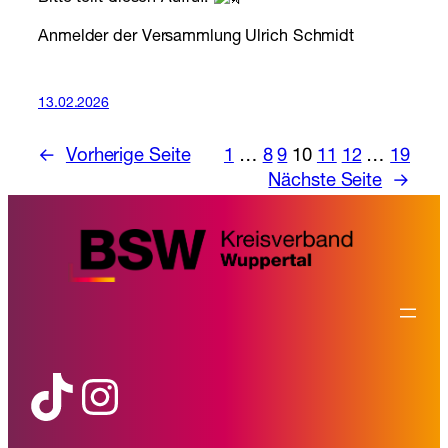
Anmelder der Versammlung Ulrich Schmidt
13.02.2026
←
Vorherige Seite
1
…
8
9
10
11
12
…
19
Nächste Seite
→
TikTok
Instagram